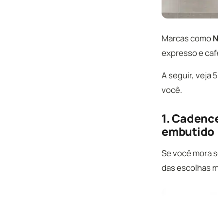
Marcas como
N
expresso e caf
A seguir, veja
você.
1. Cadenc
embutido
Se você mora s
das escolhas m