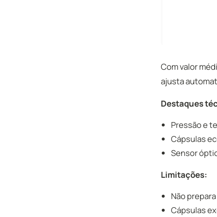
Com valor méd
ajusta automat
Destaques téc
Pressão e t
Cápsulas ec
Sensor óptic
Limitações:
Não prepara
Cápsulas exc