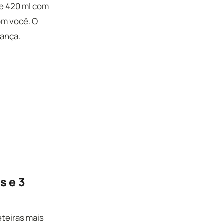
de 420 ml com
om você. O
rança.
s e 3
teiras mais