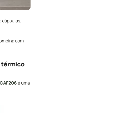
 cápsulas,
 combina com
 térmico
 CAF206
é uma