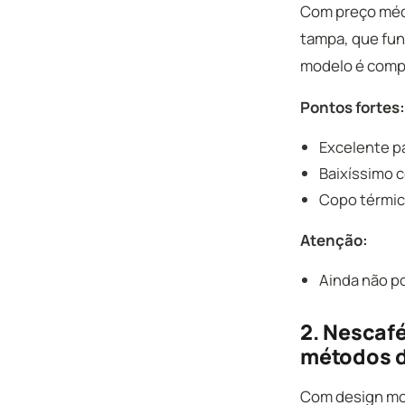
Com preço mé
tampa, que func
modelo é compa
Pontos fortes:
Excelente p
Baixíssimo 
Copo térmic
Atenção:
Ainda não p
2. Nescafé
métodos d
Com design mod