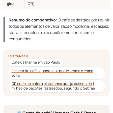
gica
QR)
Resumo do comparativo:
O café se destaca por reunir
todos os elementos de valorização moderna: escassez,
status, tecnologia e conexão emocional com o
consumidor.
LEIA TAMBÉM
Café da Manhã em São Paulo
Frescor do café: quando ele perde aroma e como
evitar
QR code no café: a plataforma que já passou de 1
milhão de pacotes rastreados, segundo o Sebrae
Gosta de café? Vem pro Café & Prosa