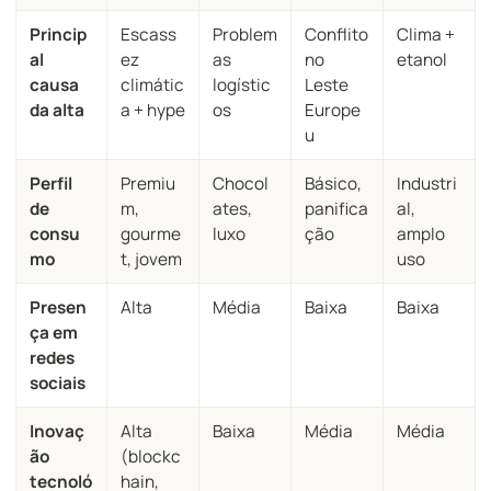
Princip
Escass
Problem
Conflito
Clima +
al
ez
as
no
etanol
causa
climátic
logístic
Leste
da alta
a + hype
os
Europe
u
Perfil
Premiu
Chocol
Básico,
Industri
de
m,
ates,
panifica
al,
consu
gourme
luxo
ção
amplo
mo
t, jovem
uso
Presen
Alta
Média
Baixa
Baixa
ça em
redes
sociais
Inovaç
Alta
Baixa
Média
Média
ão
(blockc
tecnoló
hain,